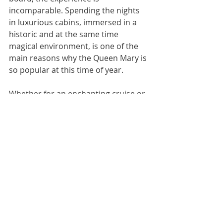
incomparable. Spending the nights 
in luxurious cabins, immersed in a 
historic and at the same time 
magical environment, is one of the 
main reasons why the Queen Mary is 
so popular at this time of year.
Whether for an enchanting cruise or 
a special stay, Christmas on the 
Queen Mary is an unmissable event, 
combining tradition, elegance and 
the magic of the holiday season in 
one of the most unique settings in 
California.
Come to California!!
I create personalized itineraries that 