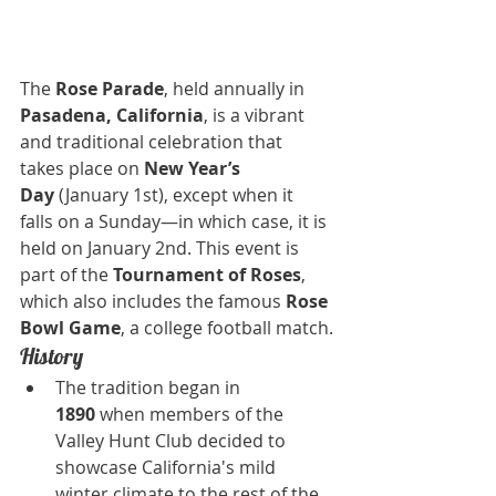
The 
Rose Parade
, held annually in 
Pasadena, California
, is a vibrant 
and traditional celebration that 
takes place on 
New Year’s 
Day
 (January 1st), except when it 
falls on a Sunday—in which case, it is 
held on January 2nd. This event is 
part of the 
Tournament of Roses
, 
which also includes the famous 
Rose 
Bowl Game
, a college football match.
History
The tradition began in 
1890
 when members of the 
Valley Hunt Club decided to 
showcase California's mild 
winter climate to the rest of the 