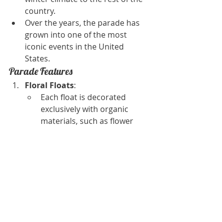
country.
Over the years, the parade has 
grown into one of the most 
iconic events in the United 
States.
Parade Features
Floral Floats
:
Each float is decorated 
exclusively with organic 
materials, such as flower 
petals, seeds, fruit peels, 
grasses, and other natural 
elements.
The level of detail and 
creativity in these 
decorations is astonishing, 
with designs taking months 
to plan and assemble.