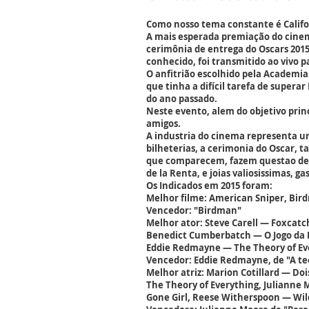
Como nosso tema constante é Califor
A mais esperada premiação do cinema
cerimônia de entrega do Oscars 2015
conhecido, foi transmitido ao vivo p
O anfitrião escolhido pela Academia 
que tinha a difícil tarefa de supera
do ano passado.
Neste evento, alem do objetivo prin
amigos.
A industria do cinema representa um
bilheterias, a cerimonia do Oscar,
que comparecem, fazem questao de d
de la Renta, e joias valiosissimas, g
Os Indicados em 2015 foram:
Melhor filme: American Sniper, Bird
Vencedor: "Birdman"
Melhor ator: Steve Carell — Foxcat
Benedict Cumberbatch — O Jogo da 
Eddie Redmayne — The Theory of Ev
Vencedor: Eddie Redmayne, de "A te
Melhor atriz: Marion Cotillard — Doi
The Theory of Everything, Julianne 
Gone Girl, Reese Witherspoon — Wil