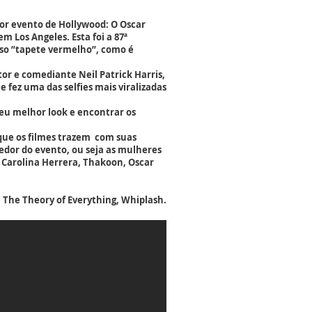
ior evento de Hollywood: O Oscar
 Los Angeles. Esta foi a 87ª
oso ”tapete vermelho”, como é
tor e comediante Neil Patrick Harris,
e fez uma das selfies mais viralizadas
seu melhor look e encontrar os
 que os filmes trazem com suas
edor do evento, ou seja as mulheres
 Carolina Herrera, Thakoon, Oscar
 The Theory of Everything, Whiplash.