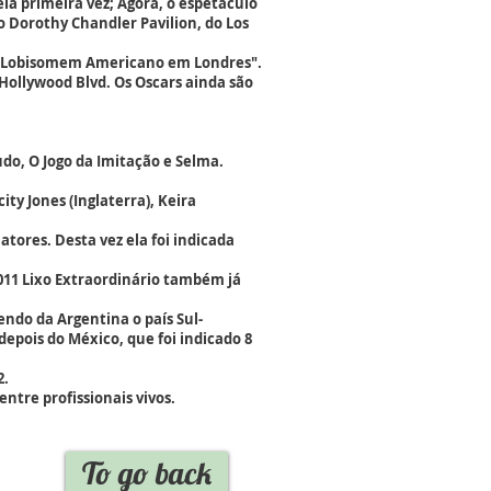
ela primeira vez; Agora, o espetáculo
o Dorothy Chandler Pavilion, do Los
m Lobisomem Americano em Londres".
Hollywood Blvd. Os Oscars ainda são
do, O Jogo da Imitação e Selma.
ity Jones (Inglaterra), Keira
atores. Desta vez ela foi indicada
011 Lixo Extraordinário também já
endo da Argentina o país Sul-
epois do México, que foi indicado 8
2.
ntre profissionais vivos.
To go back