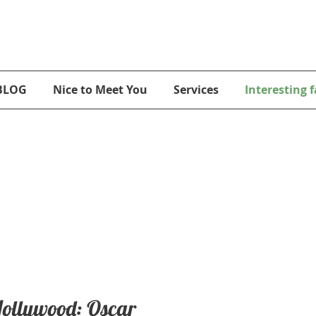
nt on me and take the trip you've always DREAMED of!
BLOG
Nice to Meet You
Services
Interesting f
Hollywood: Oscar