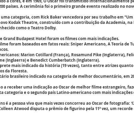
ido a cores, e em 1969, O Oscar foi transmitido internacionalmente p
00 países. A cerimônia foi o primeiro grande evento realizado no nov
 uma categoria, com Rick Baker vencedora por seu trabalho em "U
novo Kodak Theatre, construído com a contribuição da Academia, na 
onhecido como o Teatro Dolby.
e Grand Budapest Hotel foram os filmes com mais indicações.
lme foram baseados em fatos reais: Sniper Americano, A Teoria de Tu
ncos.
ericanos: Marion Cotillard (França), Rosamund Pike (Inglaterra), Felic
ne (Inglaerra) e Benedict Cumberbatch (Inglaterra).
rete mais indicado da história (19 vezes), tanto entre atrizes quanto 
s da Floresta.
tário brasileiro indicado na categoria de melhor documentário, em 2
ino a receber uma indicação ao Oscar de melhor filme estrangeiro, faz
 categoria e o segundo país Latino-americano com mais indicações d
ns é a pessoa viva que mais vezes concorreu ao Oscar de fotografia: 1
olleen Atwood disputa o prêmio de figurino pela 11ª vez, um recorde e