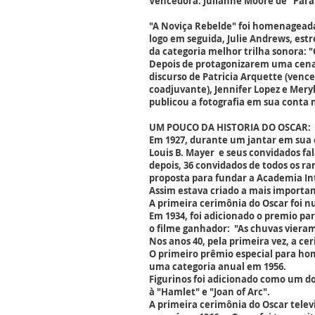
Vencedora: Julianne Moore de "Para
"A Noviça Rebelde" foi homenageada
logo em seguida, Julie Andrews, estr
da categoria melhor trilha sonora: 
Depois de protagonizarem uma cena
discurso de Patricia Arquette (venc
coadjuvante), Jennifer Lopez e Meryl
publicou a fotografia em sua conta 
UM POUCO DA HISTORIA DO OSCAR:
Em 1927, durante um jantar em sua 
Louis B. Mayer e seus convidados f
depois, 36 convidados de todos os 
proposta para fundar a Academia Int
Assim estava criado a mais importa
A primeira cerimônia do Oscar foi 
Em 1934, foi adicionado o premio par
o filme ganhador: "As chuvas vieram
Nos anos 40, pela primeira vez, a c
O primeiro prêmio especial para hom
uma categoria anual em 1956.
Figurinos foi adicionado como um do
à "Hamlet" e "Joan of Arc".
A primeira cerimônia do Oscar telev