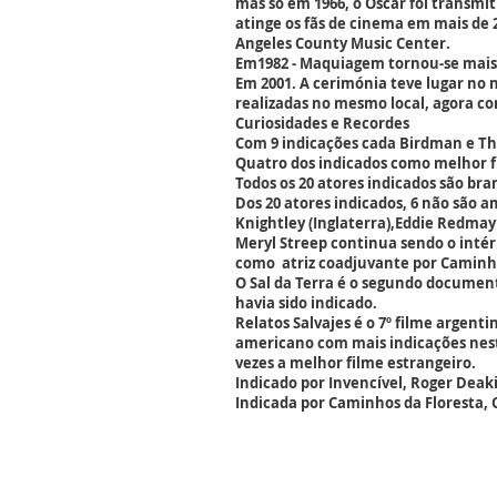
mas só em 1966, o Oscar foi transmit
atinge os fãs de cinema em mais de 2
Angeles County Music Center.
Em1982 - Maquiagem tornou-se mais
Em 2001. A cerimónia teve lugar no 
realizadas no mesmo local, agora c
Curiosidades e Recordes
Com 9 indicações cada Birdman e Th
Quatro dos indicados como melhor fi
Todos os 20 atores indicados são bra
Dos 20 atores indicados, 6 não são am
Knightley (Inglaterra),Eddie Redmay
Meryl Streep continua sendo o intérp
como atriz coadjuvante por Caminho
O Sal da Terra é o segundo documen
havia sido indicado.
Relatos Salvajes é o 7º filme argent
americano com mais indicações nesta
vezes a melhor filme estrangeiro.
Indicado por Invencível, Roger Deaki
Indicada por Caminhos da Floresta, C