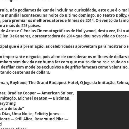
nia, não podiamos deixar de incluir na curiosidade, este que é o ma
 mundial aconteceu na noite do ultimo domingo, no Teatro Dolby, em
, para premiar os melhores atores e filmes de 2014. O evento do fam
ara mais de 225 países.
de Artes e Ciências Cinematográficas de Hollywood, desta vez, foi o a
r Ellen DeGeneres, apresentadora de 2014 que deu nova vida ao Oscar - 
cipal que é a premiação, as celebridades aproveitam para mostrar o 
 importante negocio, pois alem de considerar os milhoes de dollars
 tambem sem duvida nenhuma faz com que muito dinheiro circule ao r
esfilar com modelos exclusivos e de grifes famosas como Valentino,
astando centenas de dollars.
man, Boyhood, The Grand Budapest Hotel, O Jogo da Imitação, Selma,
cher, Bradley Cooper — American Sniper,
Imitação, Michael Keaton — Birdman,
erything
oria de tudo"
s Dias, Uma Noite, Felicity Jones —
Moore — Still Alice, Rosamund Pike —
d