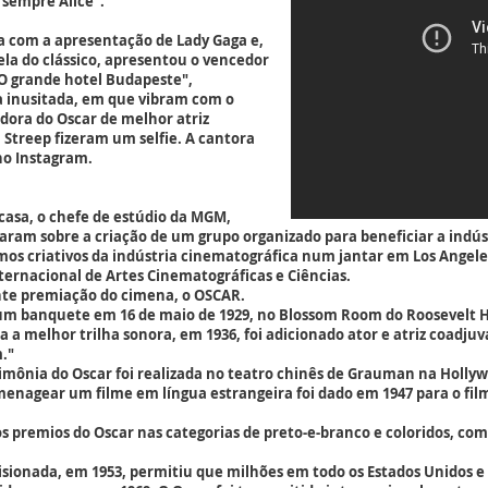
 sempre Alice".
 com a apresentação de Lady Gaga e,
ela do clássico, apresentou o vencedor
"O grande hotel Budapeste",
 inusitada, em que vibram com o
edora do Oscar de melhor atriz
 Streep fizeram um selfie. A cantora
no Instagram.
casa, o chefe de estúdio da MGM,
alaram sobre a criação de um grupo organizado para beneficiar a ind
ramos criativos da indústria cinematográfica num jantar em Los Ang
ernacional de Artes Cinematográficas e Ciências.
nte premiação do cimena, o OSCAR.
num banquete em 16 de maio de 1929, no Blossom Room do Roosevelt H
a a melhor trilha sonora, em 1936, foi adicionado ator e atriz coadjuv
."
erimônia do Oscar foi realizada no teatro chinês de Grauman na Holl
enagear um filme em língua estrangeira foi dado em 1947 para o film
s premios do Oscar nas categorias de preto-e-branco e coloridos, co
isionada, em 1953, permitiu que milhões em todo os Estados Unidos e