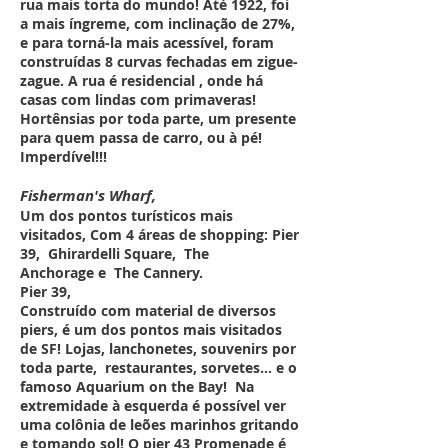
rua mais torta do mundo! Até 1922, foi
a mais íngreme, com inclinação de 27%,
e para torná-la mais acessível, foram
construídas 8 curvas fechadas em zigue-
zague. A rua é residencial , onde há
casas com lindas com primaveras!
Hortênsias por toda parte, um presente
para quem passa de carro, ou à pé!
Imperdível!!!
Fisherman's Wharf,
Um dos pontos turísticos mais
visitados, Com 4 áreas de shopping: Pier
39, Ghirardelli Square, The
Anchorage e The Cannery.
Pier 39,
Construído com material de diversos
piers, é um dos pontos mais visitados
de SF! Lojas, lanchonetes, souvenirs por
toda parte, restaurantes, sorvetes... e o
famoso Aquarium on the Bay! Na
extremidade à esquerda é possível ver
uma colônia de leões marinhos gritando
e tomando sol! O pier 43 Promenade é