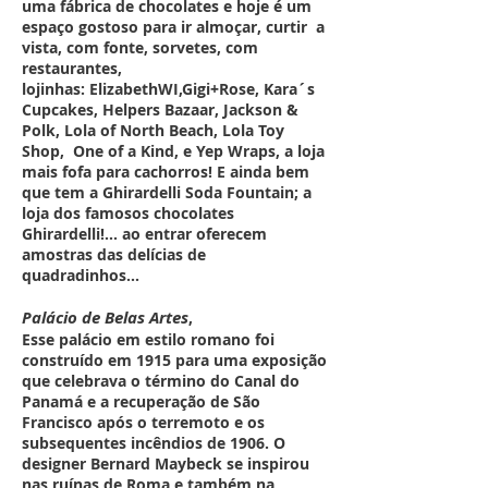
uma fábrica de chocolates e hoje é um
espaço gostoso para ir almoçar, curtir a
vista, com fonte, sorvetes, com
restaurantes,
lojinhas: ElizabethWI,Gigi+Rose, Kara´s
Cupcakes, Helpers Bazaar, Jackson &
Polk, Lola of North Beach, Lola Toy
Shop, One of a Kind, e Yep Wraps, a loja
mais fofa para cachorros! E ainda bem
que tem a Ghirardelli Soda Fountain; a
loja dos famosos chocolates
Ghirardelli!... ao entrar oferecem
amostras das delícias de
quadradinhos...
Palácio de Belas Artes
,
Esse palácio em estilo romano foi
construído em 1915
para uma exposição
que celebrava o término do Canal do
Panamá e a recuperação de São
Francisco após o terremoto e os
subsequentes incêndios de 1906. O
designer Bernard Maybeck se inspirou
nas ruínas de Roma e também na