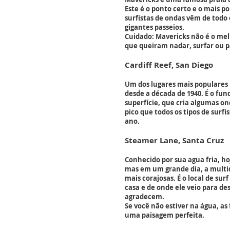
Este é o ponto certo e o mais 
surfistas de ondas vêm de todo 
gigantes passeios.
Cuidado: Mavericks não é o melh
que queiram nadar, surfar ou 
Cardiff Reef, San Diego
Um dos lugares mais populares 
desde a década de 1940. É o fun
superfície, que cria algumas o
pico que todos os tipos de surf
ano.
Steamer Lane, Santa Cruz
Conhecido por sua agua fria, hoj
mas em um grande dia, a multid
mais corajosas. É o local de su
casa e de onde ele veio para des
agradecem.
Se você não estiver na água, as
uma paisagem perfeita.