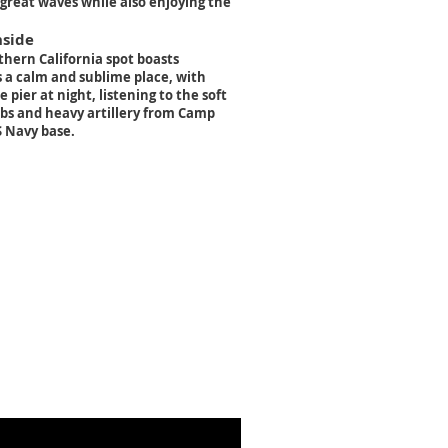
great waves while also enjoying the
nside
hern California spot boasts
's a calm and sublime place, with
e pier at night, listening to the soft
bs and heavy artillery from Camp
S Navy base.