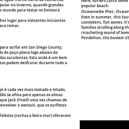
Here, surfers catch some 
popular no inverno, quando grandes
popular beach.
o mundo para testar os limites e
Oceanside Pier, Ocea
Even in summer, this Sout
or lugar para visitantes iniciantes
consistent, fun waves. It
para remar.
families strolling along th
ricocheting sound of bom
Pendelton, the busiest U
para surfar em San Diego County,
do do poço plana logo abaixo da
ndas suculentas. Esta onda é um bom
istas podem desfrutar durante todo o
e é cada vez mais visitado e lotado,
ão se afina para apenas as almas
rf que Jack O'neill uma vez chamou de
envolver o wetsuit, que os surfistas
 falésias (rochas a beira mar) oferecem