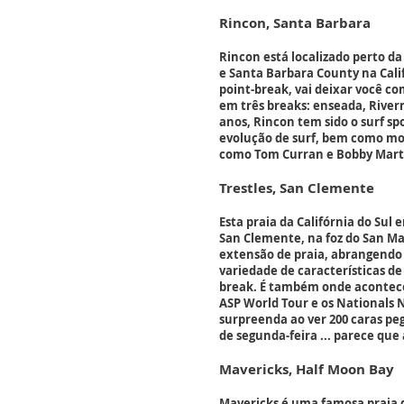
Rincon, Santa Barbara
Rincon está localizado perto da
e Santa Barbara County na Cali
point-break, vai deixar você co
em três breaks: enseada, River
anos, Rincon tem sido o surf sp
evolução de surf, bem como mos
como Tom Curran e Bobby Mart
Trestles, San Clemente
Esta praia da Califórnia do Sul 
San Clemente, na foz do San Ma
extensão de praia, abrangendo
variedade de características d
break. É também onde acontec
ASP World Tour e os Nationals N
surpreenda ao ver 200 caras 
de segunda-feira ... parece que
Mavericks, Half Moon Bay
Mavericks é uma famosa praia de