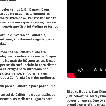
ngeles temos 5,10, 12 graus C em
 que no Brasil, os termometros
o termica de 42. Por isso me inspirei
amente de um esporte que agora esta
il depois que Gabriel Medina se tornou
rque é inverno na California,
ntrario, é justamente agora que os
das.
favoritos na California, ele era
ligiosa da nobreza havaiana. Viajou
rnia ha mais de 100 anos atrás. Desde
ectos do surf, incluindo os surfistas,
ia de artigos para surf como por
rasticamente, embora haja um
que a California é um dos melhores
vir para a California para pegar uma
Blacks Beach, San Die
ao sul da Califórnia e aqui estão, de
Just below the Torrey Pines
 assunto, os melhores lugares para
powerful waves. Due to a
proud owner of the most p