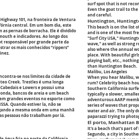
surf spot that is not rec
Even the goat trail to th
and careful.
 Highway 101, na fronteira de Ventura
Huntington, Huntingt
fórnia central. Em um bom dia, este
This beach is on the list o
m as pernas de borracha. Ele é dividido
and is one of the most fr
mouth e indicadores. Ao longo dos
"Surf City USA," Huntingt
ot responsável por grande parte da
wave," as well as strong ro
trar os mais conhecidos “rippers”
also where the annual wo
inez.
place. With beautiful girl
playing ball, etc., nothi
than Huntington Beach.
Malibu, Los Angeles
encontra-se nos limites da cidade de
When you hear Malibu, w
teo Creek. Trestles é uma longa
rum? Celebrity beach hou
 Cabedais e Lowers e possui uma
Southern California surfer
e onda, bancos de areia e um beach
typically a slower, small
em grandes eventos no esporte como
adventurous AARP members
SSA. Quando estiver la, não se
series of waves that pro
pegando a mesma onda em uma manhã
water and air. The only d
 as pessoas não trabalham por lá.
paparazzi trying to phot
El porto, Manhattan 
It's a beach that's part 
Segundo, a city in Southe
 água fria no norte da Califórnia.