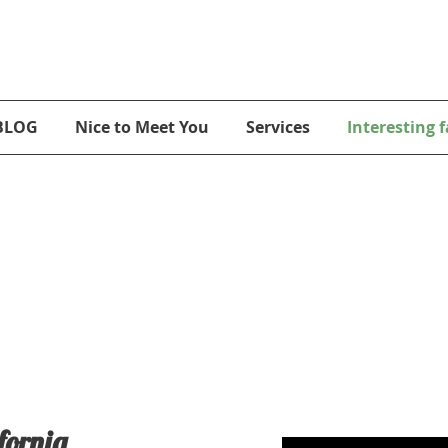
nt on me and take the trip you've always DREAMED of!
BLOG
Nice to Meet You
Services
Interesting f
fornia