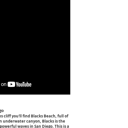
go
 cliff you'll find Blacks Beach, full of
n underwater canyon, Blacks is the
owerful waves in San Diego. This is a