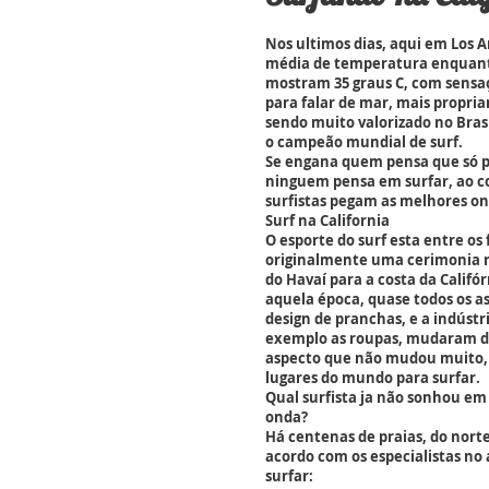
Nos ultimos dias, aqui em Los A
média de temperatura enquanto
mostram 35 graus C, com sensaçã
para falar de mar, mais propri
sendo muito valorizado no Bras
o campeão mundial de surf.
Se engana quem pensa que só po
ninguem pensa em surfar, ao co
surfistas pegam as melhores on
Surf na California
O esporte do surf esta entre os 
originalmente uma cerimonia re
do Havaí para a costa da Califó
aquela época, quase todos os asp
design de pranchas, e a indústr
exemplo as roupas, mudaram d
aspecto que não mudou muito, 
lugares do mundo para surfar.
Qual surfista ja não sonhou em 
onda?
Há centenas de praias, do norte 
acordo com os especialistas no
surfar: