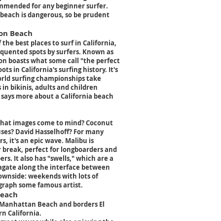
ommended for any beginner surfer.
e beach is dangerous, so be prudent
on Beach
f the best places to surf in California,
equented spots by surfers. Known as
on boasts what some call "the perfect
ots in California's surfing history. It's
rld surfing championships take
s in bikinis, adults and children
ng says more about a California beach
hat images come to mind? Coconut
ses? David Hasselhoff? For many
s, it's an epic wave. Malibu is
er break, perfect for longboarders and
. It also has "swells," which are a
pagate along the interface between
ownside: weekends with lots of
ograph some famous artist.
Beach
of Manhattan Beach and borders El
rn California.