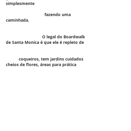
simplesmente
fazendo uma
caminhada.
O legal do Boardwalk
de Santa Monica é que ele é repleto de
coqueiros, tem jardins cuidados
cheios de flores, áreas para prática
de
exercício, obviamente praia. Para quem
curte é possivel alugar
bicicletas no
local para explorar melhor a região.
Santa Mônica reflete bem o estilo sul