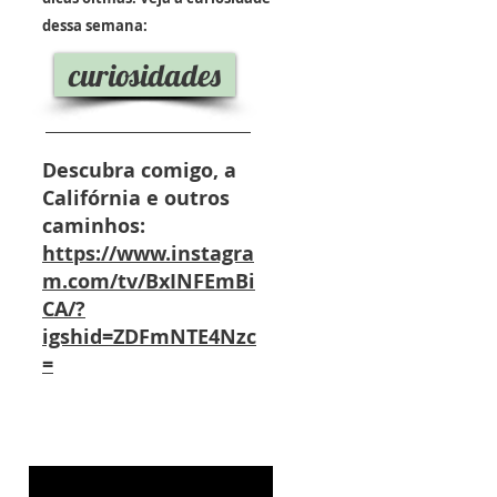
dessa semana:
curiosidades
Descubra comigo, a
Califórnia e outros
caminhos:
https://www.instagra
m.com/tv/BxINFEmBi
CA/?
igshid=ZDFmNTE4Nzc
=