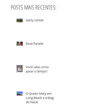
POSTS MAIS RECENTES:
Getty Center
Rose Parade
Você sabe como
parar o tempo?
O Queen Mary em
Long Beach e a Magia
do Natal